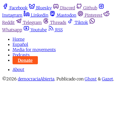
Facebook
Bluesky
Discord
Github
Instagram
Linkedin
Mastodon
Pinterest
Reddit
Telegram
Threads
Tiktok
Whatsapp
Youtube
RSS
Home
Español
Media for movements
Podcasts
Donate
About
©2026
democraciaAbierta
.
Publicado con
Ghost
&
Gazet
.