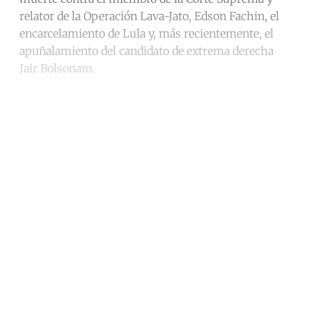
relator de la Operación Lava-Jato, Edson Fachin, el
encarcelamiento de Lula y, más recientemente, el
apuñalamiento del candidato de extrema derecha
Jair Bolsonaro.
Continue reading with a free
account
Subscribe for free
Already have an account?
Sign in