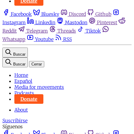
Donate
Facebook
Bluesky
Discord
Github
Instagram
Linkedin
Mastodon
Pinterest
Reddit
Telegram
Threads
Tiktok
Whatsapp
Youtube
RSS
Buscar
Buscar
Cerrar
Home
Español
Media for movements
Podcasts
Donate
About
Suscribirse
Síguenos