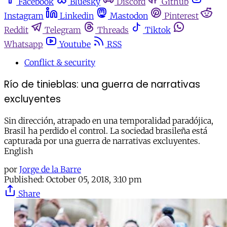
Facebook
Bluesky
Discord
Github
Instagram
Linkedin
Mastodon
Pinterest
Reddit
Telegram
Threads
Tiktok
Whatsapp
Youtube
RSS
Conflict & security
Río de tinieblas: una guerra de narrativas
excluyentes
Sin dirección, atrapado en una temporalidad paradójica,
Brasil ha perdido el control. La sociedad brasileña está
capturada por una guerra de narrativas excluyentes.
English
por
Jorge de la Barre
Published:
October 05, 2018, 3:10 pm
Share