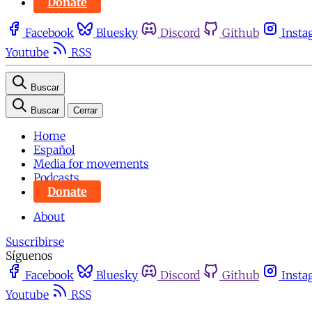
Donate
Facebook
Bluesky
Discord
Github
Insta
Youtube
RSS
Buscar
Buscar
Cerrar
Home
Español
Media for movements
Podcasts
Donate
About
Suscribirse
Síguenos
Facebook
Bluesky
Discord
Github
Insta
Youtube
RSS