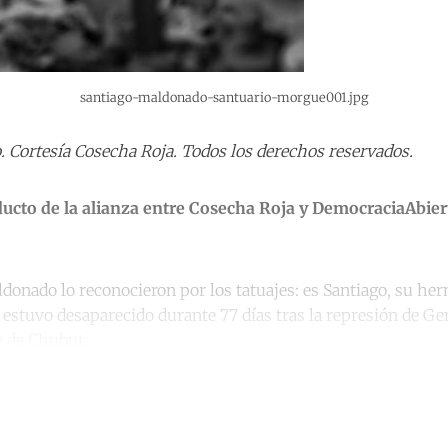
santiago-maldonado-santuario-morgue001.jpg
. Cortesía Cosecha Roja. Todos los derechos reservados.
oducto de la alianza entre Cosecha Roja y DemocraciaAbier
onado lo reconocieron por los tatuajes: es Santiago, su he
 estuvo desaparecido durante 77 días tras la represión de G
 de Chubut.
ntinue reading with a free acco