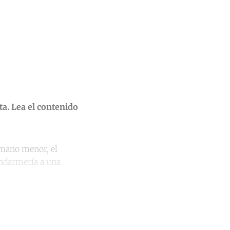
ta. Lea el contenido
rmano menor, el
endarmería a una
unt