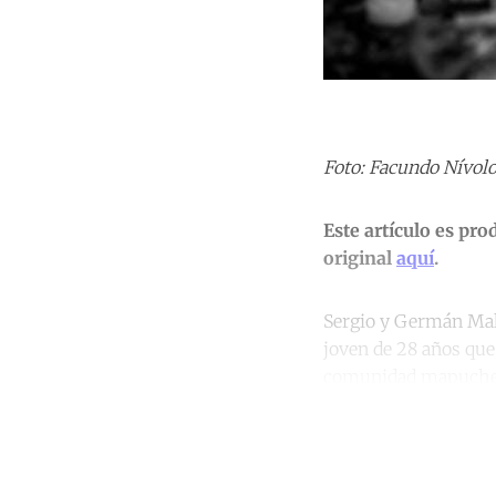
Foto: Facundo Nívolo
Este artículo es pr
original
aquí
.
Sergio y Germán Mald
joven de 28 años que
comunidad mapuche
Co