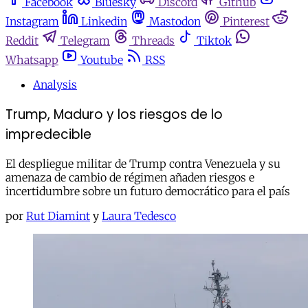
Facebook
Bluesky
Discord
Github
Instagram
Linkedin
Mastodon
Pinterest
Reddit
Telegram
Threads
Tiktok
Whatsapp
Youtube
RSS
Analysis
Trump, Maduro y los riesgos de lo
impredecible
El despliegue militar de Trump contra Venezuela y su
amenaza de cambio de régimen añaden riesgos e
incertidumbre sobre un futuro democrático para el país
por
Rut Diamint
y
Laura Tedesco