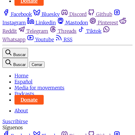
Donate
Facebook
Bluesky
Discord
Github
Instagram
Linkedin
Mastodon
Pinterest
Reddit
Telegram
Threads
Tiktok
Whatsapp
Youtube
RSS
Buscar
Buscar
Cerrar
Home
Español
Media for movements
Podcasts
Donate
About
Suscribirse
Síguenos