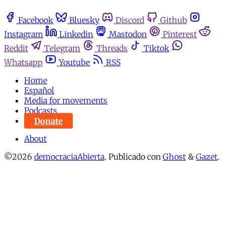
Facebook
Bluesky
Discord
Github
Instagram
Linkedin
Mastodon
Pinterest
Reddit
Telegram
Threads
Tiktok
Whatsapp
Youtube
RSS
Home
Español
Media for movements
Podcasts
Donate
About
©2026
democraciaAbierta
.
Publicado con
Ghost
&
Gazet
.