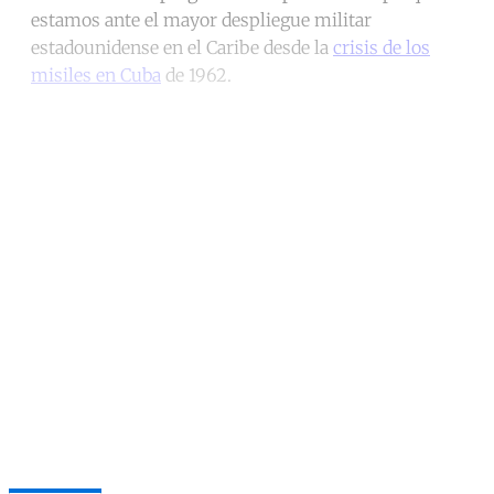
estamos ante el mayor despliegue militar
estadounidense en el Caribe desde la
crisis de los
misiles en Cuba
de 1962.
Continue reading with a free
account
Subscribe for free
Already have an account?
Sign in