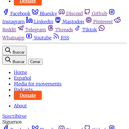
Donate
Facebook
Bluesky
Discord
Github
Instagram
Linkedin
Mastodon
Pinterest
Reddit
Telegram
Threads
Tiktok
Whatsapp
Youtube
RSS
Buscar
Buscar
Cerrar
Home
Español
Media for movements
Podcasts
Donate
About
Suscribirse
Síguenos