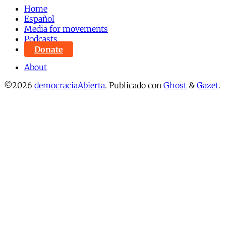
Home
Español
Media for movements
Podcasts
Donate
About
©2026
democraciaAbierta
.
Publicado con
Ghost
&
Gazet
.