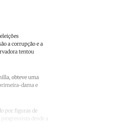
 eleições
são a corrupção e a
ervadora tentou
milla, obteve uma
-primeira-dama e
o por figuras de
s progressista desde a