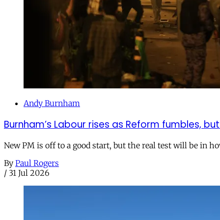
Andy Burnham
Burnham’s Labour rises as Reform fumbles, but
New PM is off to a good start, but the real test will be in h
By
Paul Rogers
/
31 Jul 2026