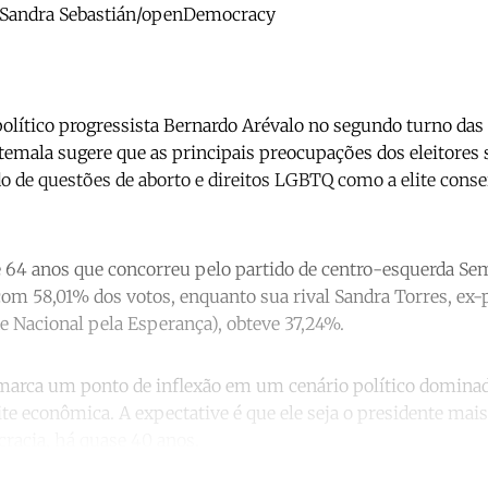
 - Sandra Sebastián/openDemocracy
 político progressista Bernardo Arévalo no segundo turno das
temala sugere que as principais preocupações dos eleitores 
o de questões de aborto e direitos LGBTQ como a elite cons
e 64 anos que concorreu pelo partido de centro-esquerda Se
 com 58,01% dos votos, enquanto sua rival Sandra Torres, ex
e Nacional pela Esperança), obteve 37,24%.
 marca um ponto de inflexão em um cenário político dominad
lite econômica. A expectative é que ele seja o presidente mai
racia, há quase 40 anos.