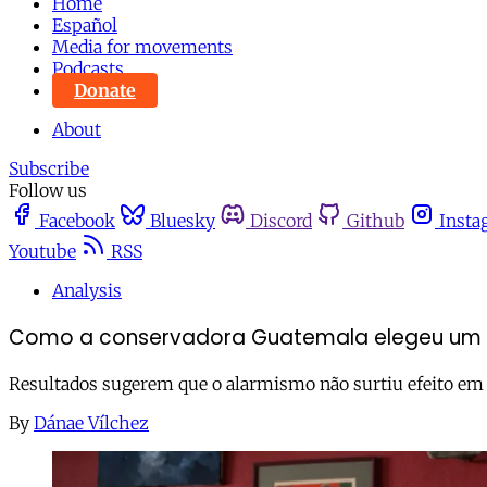
Home
Español
Media for movements
Podcasts
Donate
About
Subscribe
Follow us
Facebook
Bluesky
Discord
Github
Insta
Youtube
RSS
Analysis
Como a conservadora Guatemala elegeu um p
Resultados sugerem que o alarmismo não surtiu efeito em 
By
Dánae Vílchez