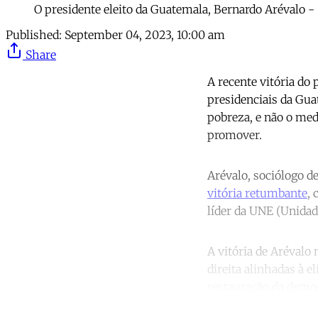
O presidente eleito da Guatemala, Bernardo Arévalo
Published:
September 04, 2023, 10:00 am
Share
A recente vitória do
presidenciais da Gua
pobreza, e não o med
promover.
Arévalo, sociólogo d
vitória retumbante
,
líder da UNE (Unidad
A vitória de Arévalo
direita alinhadas à e
restauração da democ