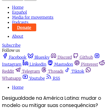
Home
Español
Media for movements
Podcasts
Donate
About
Subscribe
Follow us
Facebook
Bluesky
Discord
Github
Instagram
Linkedin
Mastodon
Pinterest
Reddit
Telegram
Threads
Tiktok
Whatsapp
Youtube
RSS
Home
Desigualdade na América Latina: mudar o
modelo ou mitigar suas consequências?