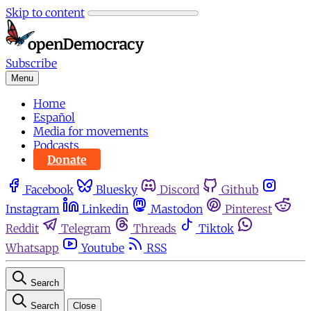
Skip to content
Subscribe
Menu
Home
Español
Media for movements
Podcasts
Donate
Facebook
Bluesky
Discord
Github
Instagram
Linkedin
Mastodon
Pinterest
Reddit
Telegram
Threads
Tiktok
Whatsapp
Youtube
RSS
Search
Search
Close