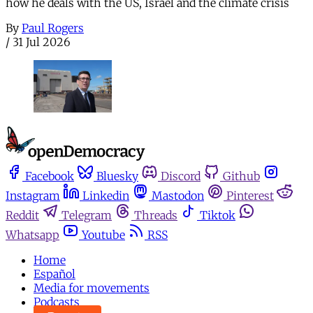
how he deals with the US, Israel and the climate crisis
By
Paul Rogers
/
31 Jul 2026
Facebook
Bluesky
Discord
Github
Instagram
Linkedin
Mastodon
Pinterest
Reddit
Telegram
Threads
Tiktok
Whatsapp
Youtube
RSS
Home
Español
Media for movements
Podcasts