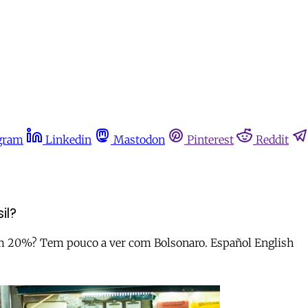
gram
Linkedin
Mastodon
Pinterest
Reddit
il?
em 20%? Tem pouco a ver com Bolsonaro. Español English