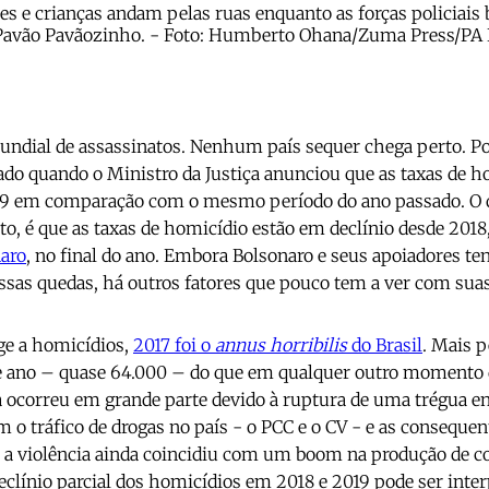
res e crianças andam pelas ruas enquanto as forças policiais
a Pavão Pavãozinho. - Foto: Humberto Ohana/Zuma Press/PA I
 mundial de assassinatos. Nenhum país sequer chega perto. Por
do quando o Ministro da Justiça anunciou que as taxas de 
9 em comparação com o mesmo período do ano passado. O q
o, é que as taxas de homicídio estão em declínio desde 2018
naro
, no final do ano. Embora Bolsonaro e seus apoiadores t
essas quedas, há outros fatores que pouco tem a ver com suas
ge a homicídios,
2017 foi o
annus horribilis
do Brasil
. Mais 
e ano – quase 64.000 – do que em qualquer outro momento da
a ocorreu em grande parte devido à ruptura de uma trégua en
 o tráfico de drogas no país - o PCC e o CV - e as consequen
, a violência ainda coincidiu com um boom na produção de c
eclínio parcial dos homicídios em 2018 e 2019 pode ser int