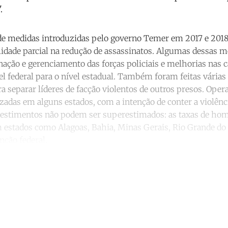
.
de medidas introduzidas pelo governo Temer em 2017 e 20
idade parcial na redução de assassinatos. Algumas dessas m
ação e gerenciamento das forças policiais e melhorias nas 
vel federal para o nível estadual. Também foram feitas vária
a separar líderes de facção violentos de outros presos. Opera
izadas em alguns estados, com a intenção de conter a violênc
nvestimentos não podem ser superestimados: as taxas de h
estados como Alagoas, Bahia, Minas Gerais, Rio Grande do 
ção federal.
ntinue reading with a free acco
Subscribe for free