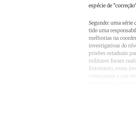
espécie de "correção"
Segundo: uma série 
tido uma responsabil
melhorias na coorden
investigativas do ní
prisões estaduais par
militares foram real
Entretanto, esses i
começaram a cair em 
receberam muita aten
Co