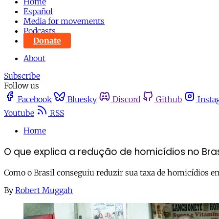
Home
Español
Media for movements
Podcasts
Donate
About
Subscribe
Follow us
Facebook
Bluesky
Discord
Github
Insta
Youtube
RSS
Home
O que explica a redução de homicídios no Bras
Como o Brasil conseguiu reduzir sua taxa de homicídios 
By
Robert Muggah