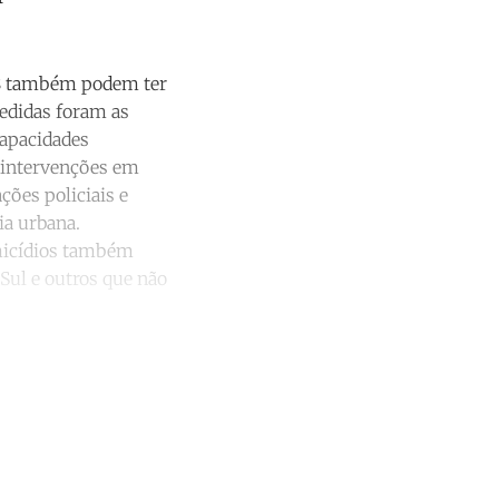
18 também podem ter
edidas foram as
capacidades
s intervenções em
ções policiais e
ia urbana.
omicídios também
Sul e outros que não
unt