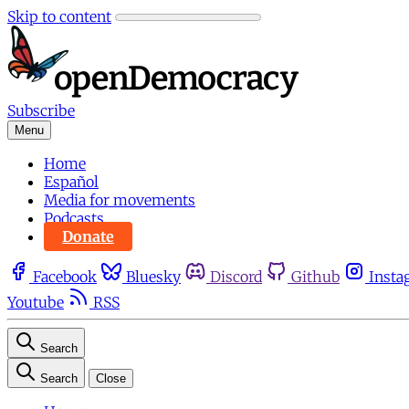
Skip to content
Subscribe
Menu
Home
Español
Media for movements
Podcasts
Donate
Facebook
Bluesky
Discord
Github
Insta
Youtube
RSS
Search
Search
Close