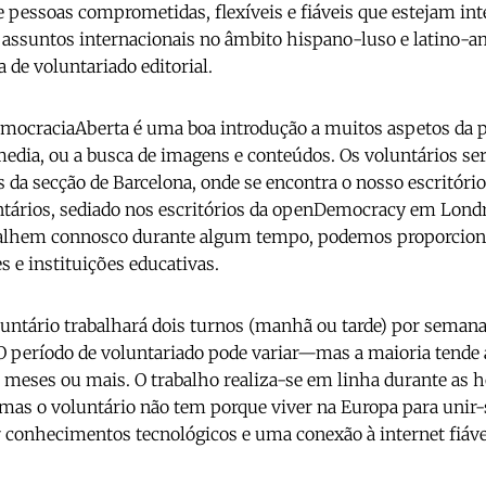
 pessoas comprometidas, flexíveis e fiáveis que estejam i
s e assuntos internacionais no âmbito hispano-luso e latino-
 de voluntariado editorial.
mocraciaAberta é uma boa introdução a muitos aspetos da pub
l media, ou a busca de imagens e conteúdos. Os voluntários s
 da secção de Barcelona, onde se encontra o nosso escritório
tários, sediado nos escritórios da openDemocracy em Londr
balhem connosco durante algum tempo, podemos proporciona
 e instituições educativas.
ntário trabalhará dois turnos (manhã ou tarde) por semana
O período de voluntariado pode variar—mas a maioria tende
 meses ou mais. O trabalho realiza-se em linha durante as h
mas o voluntário não tem porque viver na Europa para unir-
er conhecimentos tecnológicos e uma conexão à internet fiáve