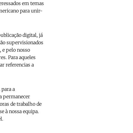
nteressados em temas
americano para unir-
licação digital, já
erão supervisionados
, e pelo nosso
es. Para aqueles
r referencias a
 para a
 a permanecer
oras de trabalho de
se à nossa equipa.
l.