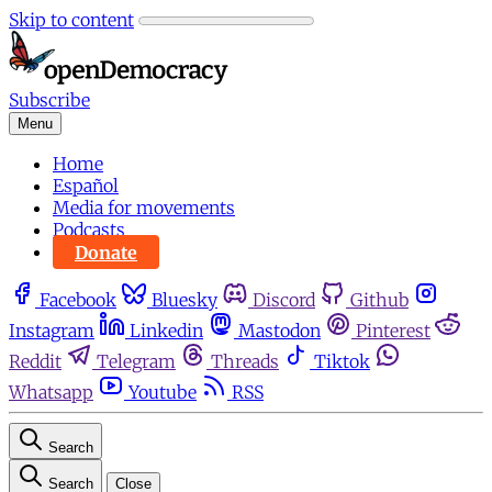
Skip to content
Subscribe
Menu
Home
Español
Media for movements
Podcasts
Donate
Facebook
Bluesky
Discord
Github
Instagram
Linkedin
Mastodon
Pinterest
Reddit
Telegram
Threads
Tiktok
Whatsapp
Youtube
RSS
Search
Search
Close