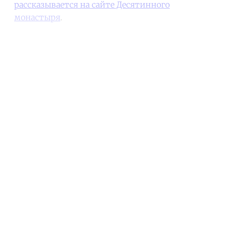
рассказывается на сайте Десятинного
монастыря
.
Continue reading with a free
account
Subscribe for free
Already have an account?
Sign in