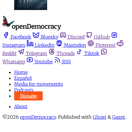
Facebook
Bluesky
Discord
Github
Instagram
Linkedin
Mastodon
Pinterest
Reddit
Telegram
Threads
Tiktok
Whatsapp
Youtube
RSS
Home
Español
Media for movements
Podcasts
Donate
About
©2026
openDemocracy
.
Published with
Ghost
&
Gazet
.