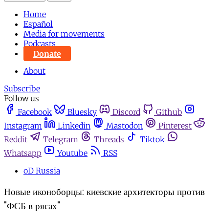
Home
Español
Media for movements
Podcasts
Donate
About
Subscribe
Follow us
Facebook
Bluesky
Discord
Github
Instagram
Linkedin
Mastodon
Pinterest
Reddit
Telegram
Threads
Tiktok
Whatsapp
Youtube
RSS
oD Russia
Новые иконоборцы: киевские архитекторы против
"ФСБ в рясах"