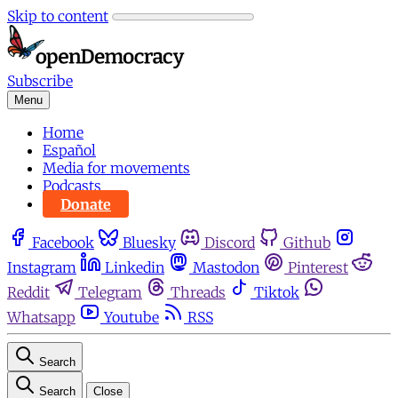
Skip to content
Subscribe
Menu
Home
Español
Media for movements
Podcasts
Donate
Facebook
Bluesky
Discord
Github
Instagram
Linkedin
Mastodon
Pinterest
Reddit
Telegram
Threads
Tiktok
Whatsapp
Youtube
RSS
Search
Search
Close