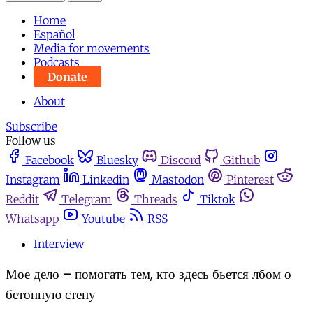
Home
Español
Media for movements
Podcasts
Donate
About
Subscribe
Follow us
Facebook
Bluesky
Discord
Github
Instagram
Linkedin
Mastodon
Pinterest
Reddit
Telegram
Threads
Tiktok
Whatsapp
Youtube
RSS
Interview
Мое дело – помогать тем, кто здесь бьется лбом о
бетонную стену