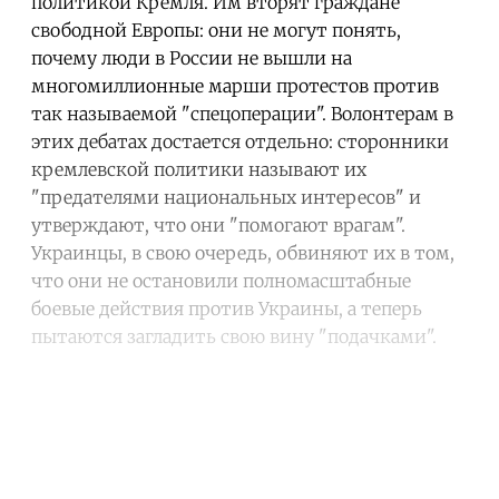
политикой Кремля. Им вторят граждане
свободной Европы: они не могут понять,
почему люди в России не вышли на
многомиллионные марши протестов против
так называемой "спецоперации". Волонтерам в
этих дебатах достается отдельно: сторонники
кремлевской политики называют их
"предателями национальных интересов" и
утверждают, что они "помогают врагам".
Украинцы, в свою очередь, обвиняют их в том,
что они не остановили полномасштабные
боевые действия против Украины, а теперь
пытаются загладить свою вину "подачками".
Continue reading with a free
account