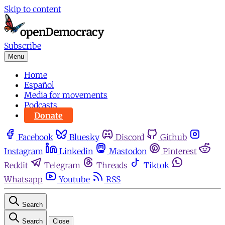
Skip to content
Subscribe
Menu
Home
Español
Media for movements
Podcasts
Donate
Facebook
Bluesky
Discord
Github
Instagram
Linkedin
Mastodon
Pinterest
Reddit
Telegram
Threads
Tiktok
Whatsapp
Youtube
RSS
Search
Search
Close