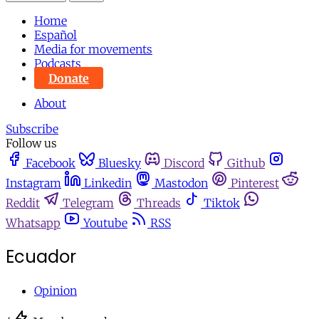
Home
Español
Media for movements
Podcasts
Donate
About
Subscribe
Follow us
Facebook
Bluesky
Discord
Github
Instagram
Linkedin
Mastodon
Pinterest
Reddit
Telegram
Threads
Tiktok
Whatsapp
Youtube
RSS
Ecuador
Opinion