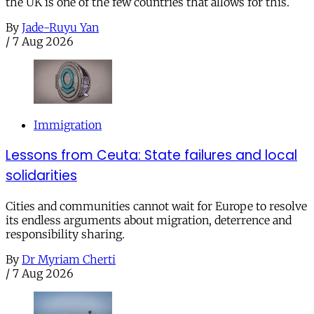
the UK is one of the few countries that allows for this.
By
Jade-Ruyu Yan
/
7 Aug 2026
Immigration
Lessons from Ceuta: State failures and local
solidarities
Cities and communities cannot wait for Europe to resolve
its endless arguments about migration, deterrence and
responsibility sharing.
By
Dr Myriam Cherti
/
7 Aug 2026