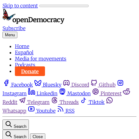
Skip to content
Subscribe
Menu
Home
Español
Media for movements
Podcasts
Donate
Facebook
Bluesky
Discord
Github
Instagram
Linkedin
Mastodon
Pinterest
Reddit
Telegram
Threads
Tiktok
Whatsapp
Youtube
RSS
Search
Search
Close