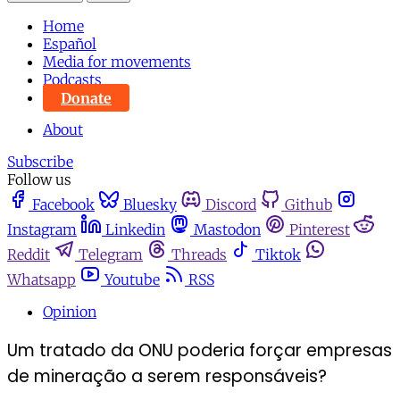
Home
Español
Media for movements
Podcasts
Donate
About
Subscribe
Follow us
Facebook
Bluesky
Discord
Github
Instagram
Linkedin
Mastodon
Pinterest
Reddit
Telegram
Threads
Tiktok
Whatsapp
Youtube
RSS
Opinion
Um tratado da ONU poderia forçar empresas
de mineração a serem responsáveis?