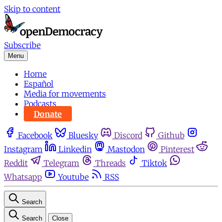
Skip to content
Subscribe
Menu
Home
Español
Media for movements
Podcasts
Donate
Facebook
Bluesky
Discord
Github
Instagram
Linkedin
Mastodon
Pinterest
Reddit
Telegram
Threads
Tiktok
Whatsapp
Youtube
RSS
Search
Search
Close