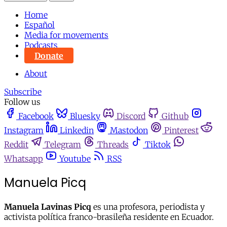
Home
Español
Media for movements
Podcasts
Donate
About
Subscribe
Follow us
Facebook
Bluesky
Discord
Github
Instagram
Linkedin
Mastodon
Pinterest
Reddit
Telegram
Threads
Tiktok
Whatsapp
Youtube
RSS
Manuela Picq
Manuela Lavinas Picq
es una profesora, periodista y
activista política franco-brasileña residente en Ecuador.