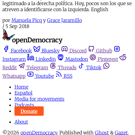
legitimado a la derecha política. Hoy, pocos son los que se
atreven a identificarse con la izquierda. English
por
Manuela Picq
y
Grace Jaramillo
/
5 Sep 2018
Facebook
Bluesky
Discord
Github
Instagram
Linkedin
Mastodon
Pinterest
Reddit
Telegram
Threads
Tiktok
Whatsapp
Youtube
RSS
Home
Español
Media for movements
Podcasts
Donate
About
©2026
openDemocracy
.
Published with
Ghost
&
Gazet
.