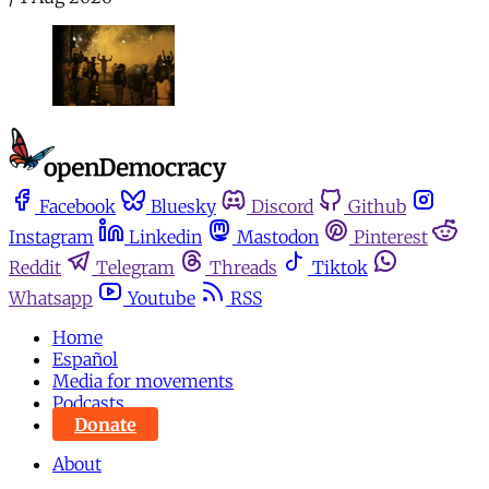
Facebook
Bluesky
Discord
Github
Instagram
Linkedin
Mastodon
Pinterest
Reddit
Telegram
Threads
Tiktok
Whatsapp
Youtube
RSS
Home
Español
Media for movements
Podcasts
Donate
About