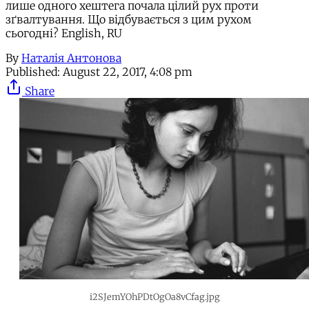
лише одного хештега почала цілий рух проти
зґвалтування. Що відбувається з цим рухом
сьогодні? English, RU
By
Наталія Антонова
Published:
August 22, 2017, 4:08 pm
Share
i2SJemYOhPDtOgOa8vCfag.jpg