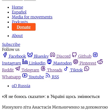
Home
Español
Media for movements
Podcasts
Donate
About
Subscribe
Follow us
Facebook
Bluesky
Discord
Github
Instagram
Linkedin
Mastodon
Pinterest
Reddit
Telegram
Threads
Tiktok
Whatsapp
Youtube
RSS
oD Russia
«Я не боюсь сказати»: в Україні щось змінюється
Минулого літа Анастасія Мельниченко за допомогою