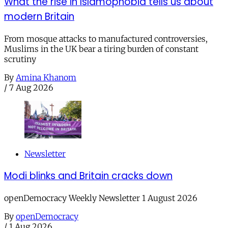
What the rise in Islamophobia tells us about
modern Britain
From mosque attacks to manufactured controversies,
Muslims in the UK bear a tiring burden of constant
scrutiny
By
Amina Khanom
/
7 Aug 2026
Newsletter
Modi blinks and Britain cracks down
openDemocracy Weekly Newsletter 1 August 2026
By
openDemocracy
/
1 Aug 2026