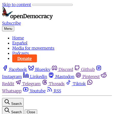
Skip to content
Subscribe
Menu
Home
Español
Media for movements
Podcasts
Donate
Facebook
Bluesky
Discord
Github
Instagram
Linkedin
Mastodon
Pinterest
Reddit
Telegram
Threads
Tiktok
Whatsapp
Youtube
RSS
Search
Search
Close