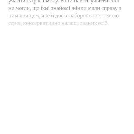
учасниць флешмобу. Вони навіть уявити собі
не могли, що їхні знайомі жінки мали справу з
цим явищем, яке й досі є забороненою темою
серед консервативно налаштованих осіб.
Continue reading with a free
account
Subscribe for free
Already have an account?
Sign in