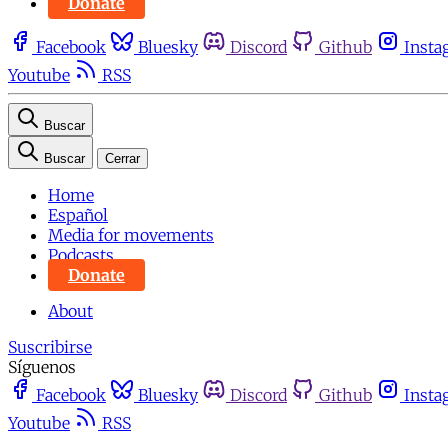
Donate
Facebook
Bluesky
Discord
Github
Insta
Youtube
RSS
Buscar
Buscar
Cerrar
Home
Español
Media for movements
Podcasts
Donate
About
Suscribirse
Síguenos
Facebook
Bluesky
Discord
Github
Insta
Youtube
RSS