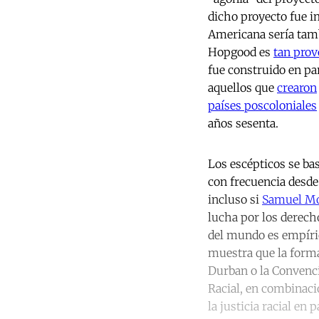
dicho proyecto fue i
Americana sería tam
Hopgood es
tan pro
fue construido en par
aquellos que
crearon
países poscoloniales
años sesenta.
Los escépticos se ba
con frecuencia desde
incluso si
Samuel M
lucha por los derecho
del mundo es empíric
muestra que la form
Durban o la Convenci
Racial, en combinaci
la justicia racial en