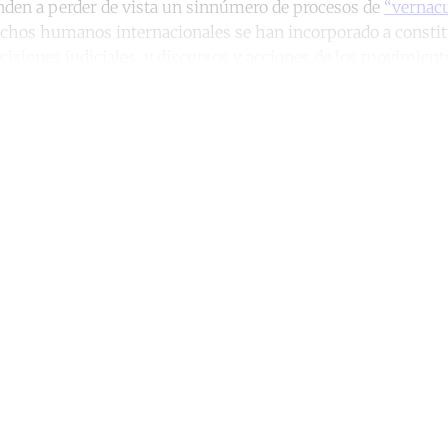
nden a perder de vista un sinnúmero de procesos de
“vernacu
rechos humanos internacionales se han incorporado a constit
ecisiones judiciales, y discursos y acciones de los movimiento
ntinue reading with a free acco
Subscribe for free
Already have an account?
Sign in