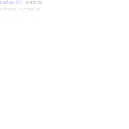
larización”
a través
uciones nacionales,
s sociales locales.
unt