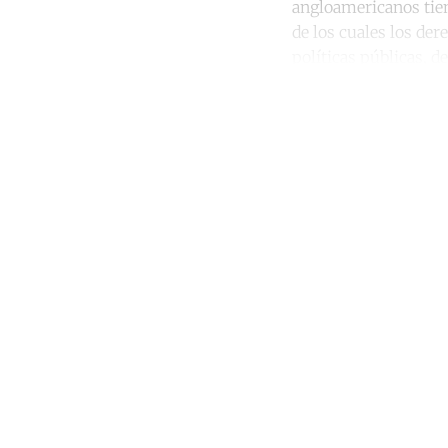
angloamericanos tie
de los cuales los de
políticas públicas, d
Co