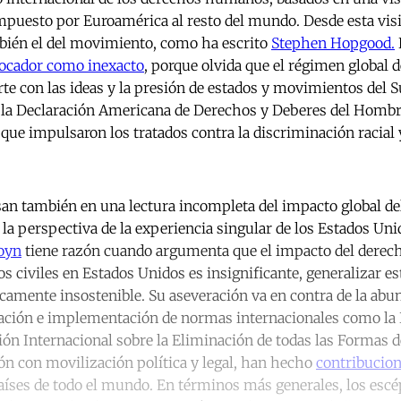
mpuesto por Euroamérica al resto del mundo. Desde esta visió
bién el del movimiento, como ha escrito
Stephen Hopgood.
vocador como inexacto
, porque olvida que el régimen global
te con las ideas y la presión de estados y movimientos del S
la Declaración Americana de Derechos y Deberes del Hombre
que impulsaron los tratados contra la discriminación racial y
san también en una lectura incompleta del impacto global 
 la perspectiva de la experiencia singular de los Estados Uni
oyn
tiene razón cuando argumenta que el impacto del derecho
s civiles en Estados Unidos es insignificante, generalizar est
amente insostenible. Su aseveración va en contra de la abu
ación e implementación de normas internacionales como la 
ón Internacional sobre la Eliminación de todas las Formas 
ón con movilización política y legal, han hecho
contribucion
 países de todo el mundo. En términos más generales, los escé