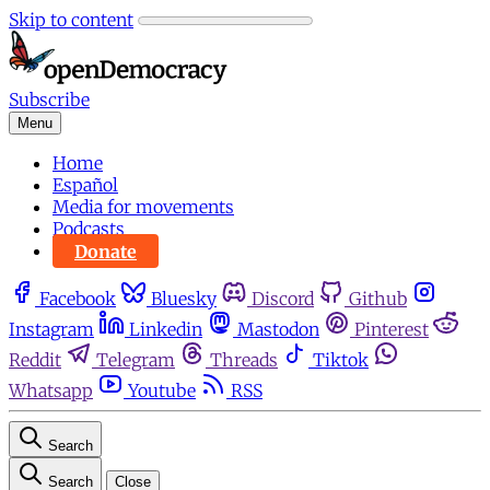
Skip to content
Subscribe
Menu
Home
Español
Media for movements
Podcasts
Donate
Facebook
Bluesky
Discord
Github
Instagram
Linkedin
Mastodon
Pinterest
Reddit
Telegram
Threads
Tiktok
Whatsapp
Youtube
RSS
Search
Search
Close