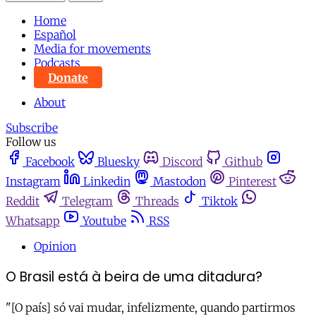
Home
Español
Media for movements
Podcasts
Donate
About
Subscribe
Follow us
Facebook
Bluesky
Discord
Github
Instagram
Linkedin
Mastodon
Pinterest
Reddit
Telegram
Threads
Tiktok
Whatsapp
Youtube
RSS
Opinion
O Brasil está à beira de uma ditadura?
"[O país] só vai mudar, infelizmente, quando partirmos