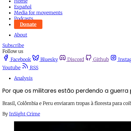
Home
Español
Media for movements
Podcasts
Donate
About
Subscribe
Follow us
Facebook
Bluesky
Discord
Github
Insta
Youtube
RSS
Analysis
Por que os militares estão perdendo a guerra
Brasil, Colômbia e Peru enviaram tropas à floresta para coi
By
InSight Crime