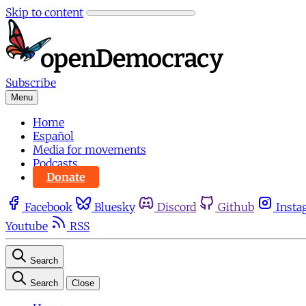
Skip to content
Subscribe
Menu
Home
Español
Media for movements
Podcasts
Donate
Facebook
Bluesky
Discord
Github
Insta
Youtube
RSS
Search
Search
Close