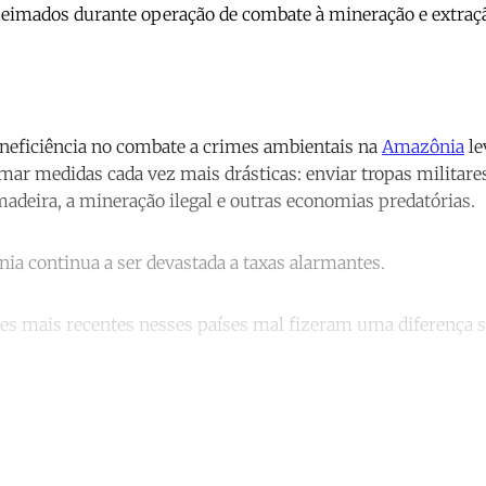
eimados durante operação de combate à mineração e extraçã
ineficiência no combate a crimes ambientais na
Amazônia
le
mar medidas cada vez mais drásticas: enviar tropas militares
 madeira, a mineração ilegal e outras economias predatórias.
ia continua a ser devastada a taxas alarmantes.
es mais recentes nesses países mal fizeram uma diferença si
ntinue reading with a free acco