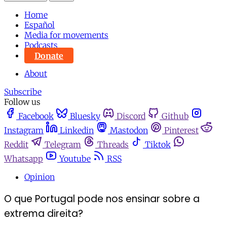
Home
Español
Media for movements
Podcasts
Donate
About
Subscribe
Follow us
Facebook
Bluesky
Discord
Github
Instagram
Linkedin
Mastodon
Pinterest
Reddit
Telegram
Threads
Tiktok
Whatsapp
Youtube
RSS
Opinion
O que Portugal pode nos ensinar sobre a
extrema direita?