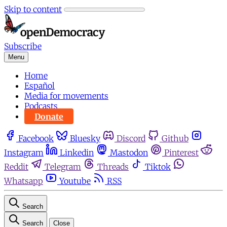
Skip to content
Subscribe
Menu
Home
Español
Media for movements
Podcasts
Donate
Facebook
Bluesky
Discord
Github
Instagram
Linkedin
Mastodon
Pinterest
Reddit
Telegram
Threads
Tiktok
Whatsapp
Youtube
RSS
Search
Search
Close