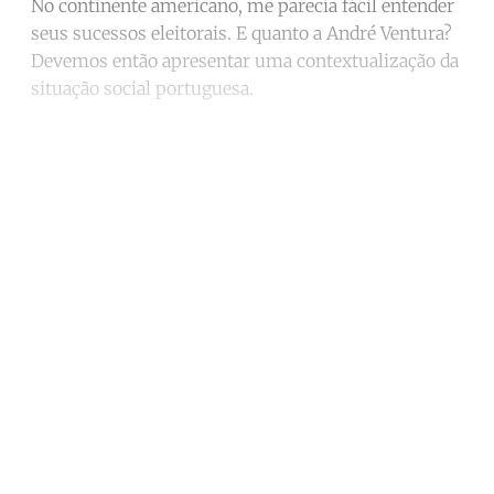
No continente americano, me parecia fácil entender
seus sucessos eleitorais. E quanto a André Ventura?
Devemos então apresentar uma contextualização da
situação social portuguesa.
Continue reading with a free
account
Subscribe for free
Already have an account?
Sign in