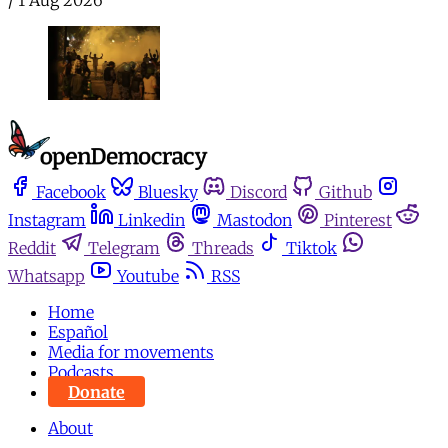
Facebook
Bluesky
Discord
Github
Instagram
Linkedin
Mastodon
Pinterest
Reddit
Telegram
Threads
Tiktok
Whatsapp
Youtube
RSS
Home
Español
Media for movements
Podcasts
Donate
About