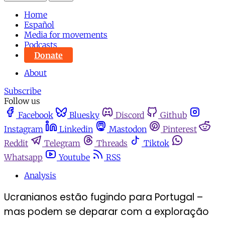
Home
Español
Media for movements
Podcasts
Donate
About
Subscribe
Follow us
Facebook
Bluesky
Discord
Github
Instagram
Linkedin
Mastodon
Pinterest
Reddit
Telegram
Threads
Tiktok
Whatsapp
Youtube
RSS
Analysis
Ucranianos estão fugindo para Portugal –
mas podem se deparar com a exploração