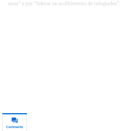
anos” e por “liderar no acolhimento de refugiados”.
Continue reading with a free
account
Subscribe for free
Already have an account?
Sign in