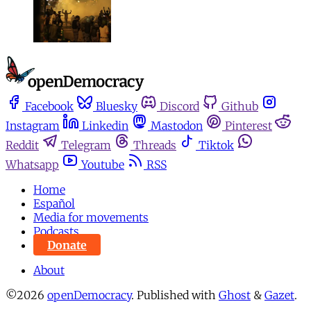
Facebook
Bluesky
Discord
Github
Instagram
Linkedin
Mastodon
Pinterest
Reddit
Telegram
Threads
Tiktok
Whatsapp
Youtube
RSS
Home
Español
Media for movements
Podcasts
Donate
About
©2026
openDemocracy
.
Published with
Ghost
&
Gazet
.