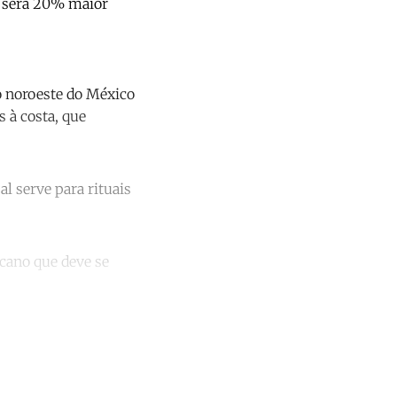
a será 20% maior
o noroeste do México
 à costa, que
l serve para rituais
cano que deve se
unt