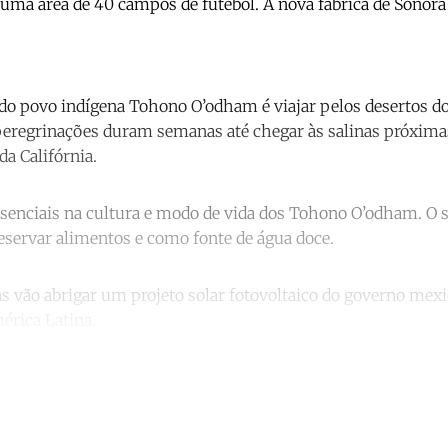
a uma área de 40 campos de futebol. A nova fábrica de Sonor
do povo indígena Tohono O’odham é viajar pelos desertos d
peregrinações duram semanas até chegar às salinas próximas
a Califórnia.
senciais na cultura e modo de vida dos Tohono O’odham. O sa
eservar alimentos e como fonte de água doce.
 vão abrigar um projeto solar fotovoltaico do governo mexi
érica Latina.
ntinue reading with a free acco