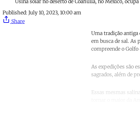
Usina solar no deserto de Coahuila, no México, ocup
Published:
July 10, 2023, 10:00 am
Share
Uma tradição antiga 
em busca de sal. As 
compreende o Golfo d
As expedições são es
sagrados, além de pr
Essas mesmas salinas
tornar o maior da Am
Co