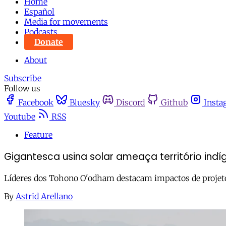
Home
Español
Media for movements
Podcasts
Donate
About
Subscribe
Follow us
Facebook
Bluesky
Discord
Github
Insta
Youtube
RSS
Feature
Gigantesca usina solar ameaça território ind
Líderes dos Tohono O'odham destacam impactos de projeto 
By
Astrid Arellano