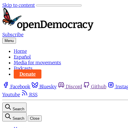
Skip to content
Subscribe
Menu
Home
Español
Media for movements
Podcasts
Donate
Facebook
Bluesky
Discord
Github
Insta
Youtube
RSS
Search
Search
Close