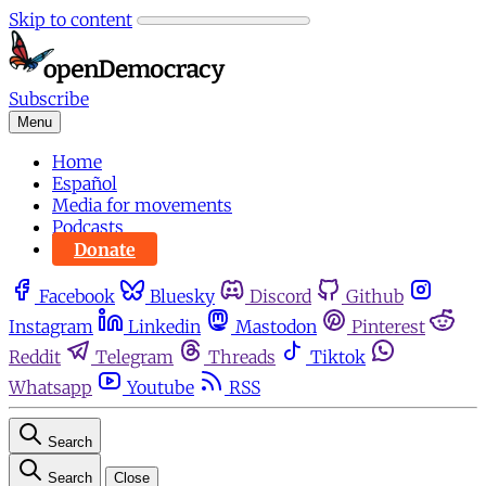
Skip to content
Subscribe
Menu
Home
Español
Media for movements
Podcasts
Donate
Facebook
Bluesky
Discord
Github
Instagram
Linkedin
Mastodon
Pinterest
Reddit
Telegram
Threads
Tiktok
Whatsapp
Youtube
RSS
Search
Search
Close