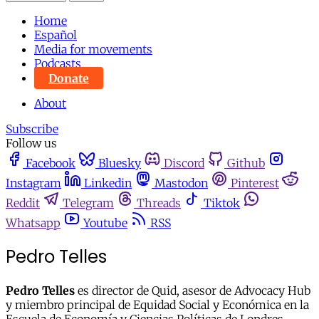
Home
Español
Media for movements
Podcasts
Donate
About
Subscribe
Follow us
Facebook
Bluesky
Discord
Github
Instagram
Linkedin
Mastodon
Pinterest
Reddit
Telegram
Threads
Tiktok
Whatsapp
Youtube
RSS
Pedro Telles
Pedro Telles
es director de Quid, asesor de Advocacy Hub
y miembro principal de Equidad Social y Económica en la