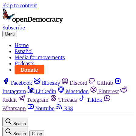
Skip to content
Subscribe
Menu
Home
Español
Media for movements
Podcasts
Donate
Facebook
Bluesky
Discord
Github
Instagram
Linkedin
Mastodon
Pinterest
Reddit
Telegram
Threads
Tiktok
Whatsapp
Youtube
RSS
Search
Search
Close