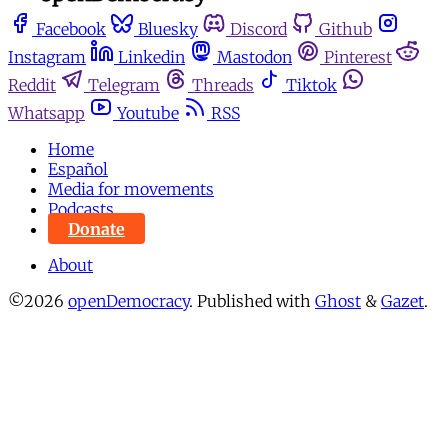
Facebook
Bluesky
Discord
Github
Instagram
Linkedin
Mastodon
Pinterest
Reddit
Telegram
Threads
Tiktok
Whatsapp
Youtube
RSS
Home
Español
Media for movements
Podcasts
Donate
About
©2026
openDemocracy
.
Published with
Ghost
&
Gazet
.