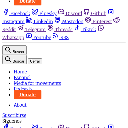
Donate
Facebook
Bluesky
Discord
Github
Instagram
Linkedin
Mastodon
Pinterest
Reddit
Telegram
Threads
Tiktok
Whatsapp
Youtube
RSS
Buscar
Buscar
Cerrar
Home
Español
Media for movements
Podcasts
Donate
About
Suscribirse
Síguenos