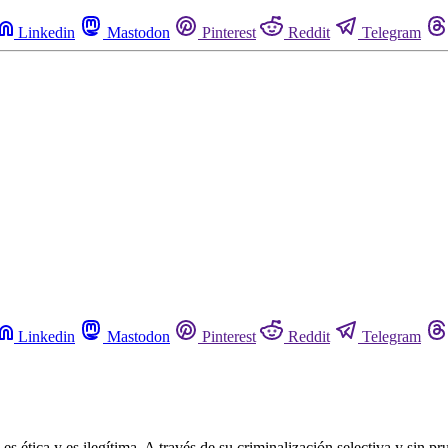
Linkedin
Mastodon
Pinterest
Reddit
Telegram
Linkedin
Mastodon
Pinterest
Reddit
Telegram
es ética y es ilegítima. A través de su criminalización selectiva y sin p