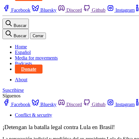
Facebook
Bluesky
Discord
Github
Instagram
Buscar
Buscar
Cerrar
Home
Español
Media for movements
Podcasts
Donate
About
Suscribirse
Síguenos
Facebook
Bluesky
Discord
Github
Instagram
Conflict & security
¡Detengan la batalla legal contra Lula en Brasil!
La persecución judicial y mediática del ex presidente Lula da Silva no 