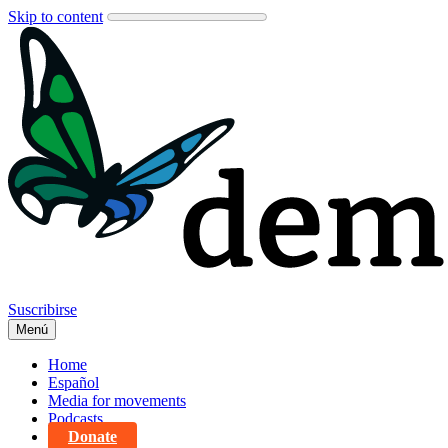
Skip to content
Suscribirse
Menú
Home
Español
Media for movements
Podcasts
Donate