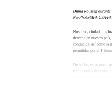
Dilma Rousseff durante 
NurPhoto/SIPA USA/PA I
Nosotros, ciudadanos br
derecho en nuestro país,
conducida, así como la gu
permitidas por el Tribun
De hecho, estas práctica
responsables del golpe p
robarle el poder a la ex