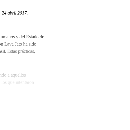
 24 abril 2017.
 humanos y del Estado de
ón Lava Jato ha sido
il. Estas prácticas,
ndo a aquellos
 los que intentaron