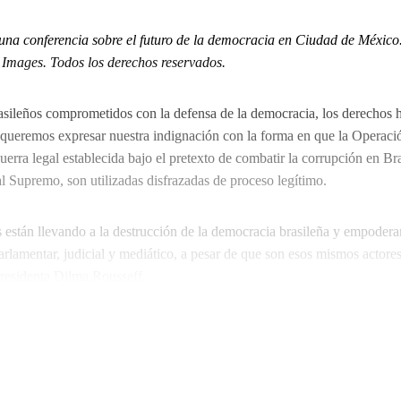
una conferencia sobre el futuro de la democracia en Ciudad de México.
mages. Todos los derechos reservados.
asileños comprometidos con la defensa de la democracia, los derechos
 queremos expresar nuestra indignación con la forma en que la Operaci
erra legal establecida bajo el pretexto de combatir la corrupción en Bras
al Supremo, son utilizadas disfrazadas de proceso legítimo.
s están llevando a la destrucción de la democracia brasileña y empodera
arlamentar, judicial y mediático, a pesar de que son esos mismos actores
 presidenta Dilma Rousseff.
Continue reading with a free account