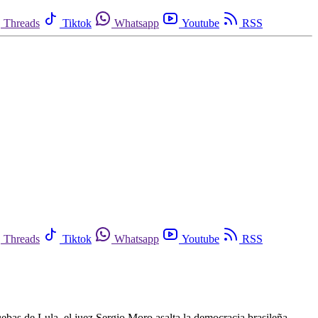
Threads
Tiktok
Whatsapp
Youtube
RSS
Threads
Tiktok
Whatsapp
Youtube
RSS
ruebas de Lula, el juez Sergio Moro asalta la democracia brasileña.