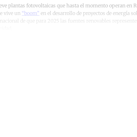
ueve plantas fotovoltaicas que hasta el momento operan en 
e vive un
“boom”
en el desarrollo de proyectos de energía sol
nacional de que para 2025 las fuentes renovables represente
cidad.
ntinue reading with a free acco
Subscribe for free
Already have an account?
Sign in