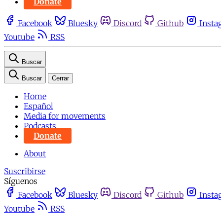
Donate
Facebook
Bluesky
Discord
Github
Insta
Youtube
RSS
Buscar
Buscar
Cerrar
Home
Español
Media for movements
Podcasts
Donate
About
Suscribirse
Síguenos
Facebook
Bluesky
Discord
Github
Insta
Youtube
RSS