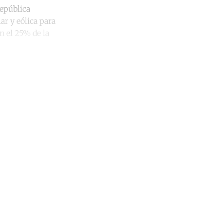
República
ar y eólica para
n el 25% de la
unt