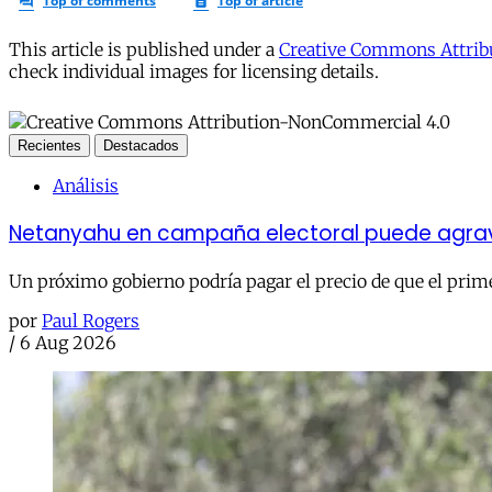
This article is published under a
Creative Commons Attribu
check individual images for licensing details.
Recientes
Destacados
Análisis
Netanyahu en campaña electoral puede agravar
Un próximo gobierno podría pagar el precio de que el prime
por
Paul Rogers
/
6 Aug 2026