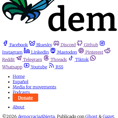
Facebook
Bluesky
Discord
Github
Instagram
Linkedin
Mastodon
Pinterest
Reddit
Telegram
Threads
Tiktok
Whatsapp
Youtube
RSS
Home
Español
Media for movements
Podcasts
Donate
About
©2026
democraciaAbierta
.
Publicado con
Ghost
&
Gazet
.