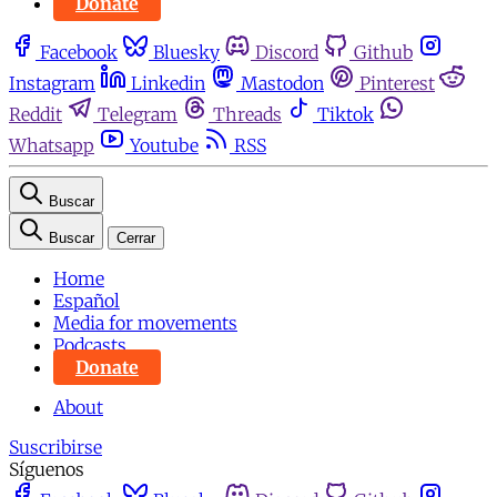
Donate
Facebook
Bluesky
Discord
Github
Instagram
Linkedin
Mastodon
Pinterest
Reddit
Telegram
Threads
Tiktok
Whatsapp
Youtube
RSS
Buscar
Buscar
Cerrar
Home
Español
Media for movements
Podcasts
Donate
About
Suscribirse
Síguenos