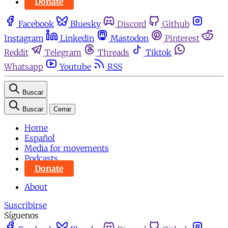
Donate
Facebook
Bluesky
Discord
Github
Instagram
Linkedin
Mastodon
Pinterest
Reddit
Telegram
Threads
Tiktok
Whatsapp
Youtube
RSS
Buscar
Buscar
Cerrar
Home
Español
Media for movements
Podcasts
Donate
About
Suscribirse
Síguenos