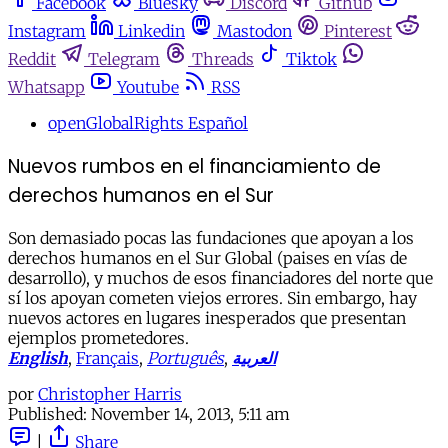
Facebook
Bluesky
Discord
Github
Instagram
Linkedin
Mastodon
Pinterest
Reddit
Telegram
Threads
Tiktok
Whatsapp
Youtube
RSS
openGlobalRights Español
Nuevos rumbos en el financiamiento de
derechos humanos en el Sur
Son demasiado pocas las fundaciones que apoyan a los
derechos humanos en el Sur Global (paises en vías de
desarrollo), y muchos de esos financiadores del norte que
sí los apoyan cometen viejos errores. Sin embargo, hay
nuevos actores en lugares inesperados que presentan
ejemplos prometedores.
English
,
Français
,
Português
,
العربية
por
Christopher Harris
Published:
November 14, 2013, 5:11 am
|
Share