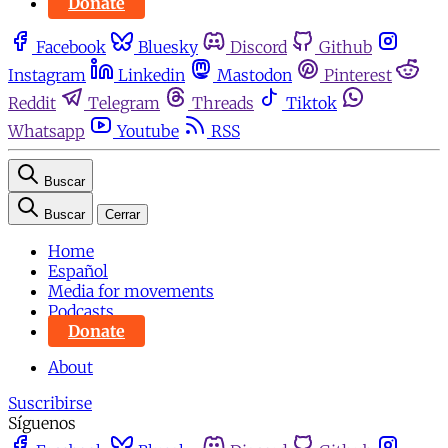
Donate
Facebook
Bluesky
Discord
Github
Instagram
Linkedin
Mastodon
Pinterest
Reddit
Telegram
Threads
Tiktok
Whatsapp
Youtube
RSS
Buscar
Buscar
Cerrar
Home
Español
Media for movements
Podcasts
Donate
About
Suscribirse
Síguenos