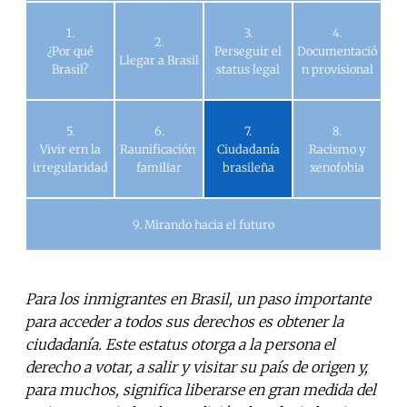
1.
3.
4.
2.
¿Por qué
Perseguir el
Documentació
Llegar a Brasil
Brasil?
status legal
n provisional
5.
6.
7.
8.
Vivir ern la
Raunificación
Ciudadanía
Racismo y
irregularidad
familiar
brasileña
xenofobia
9. Mirando hacia el futuro
Para los inmigrantes en Brasil, un paso importante
para acceder a todos sus derechos es obtener la
ciudadanía. Este estatus otorga a la persona el
derecho a votar, a salir y visitar su país de origen y,
para muchos, significa liberarse en gran medida del