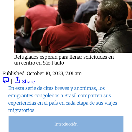
Refugiados esperan para llenar solicitudes en
un centro en São Paulo
Published:
October 10, 2023, 7:01 am
|
Share
En esta serie de citas breves y anónimas, los
emigrantes congoleños a Brasil comparten sus
experiencias en el país en cada etapa de sus viajes
migratorios.
Introducción