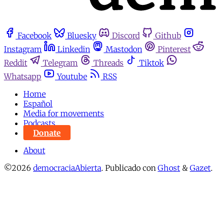
Facebook
Bluesky
Discord
Github
Instagram
Linkedin
Mastodon
Pinterest
Reddit
Telegram
Threads
Tiktok
Whatsapp
Youtube
RSS
Home
Español
Media for movements
Podcasts
Donate
About
©2026
democraciaAbierta
.
Publicado con
Ghost
&
Gazet
.