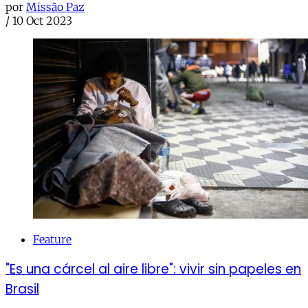
por
Missão Paz
/
10 Oct 2023
Feature
"Es una cárcel al aire libre": vivir sin papeles en
Brasil