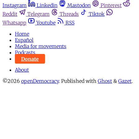
Instagram
Linkedin
Mastodon
Pinterest
Reddit
Telegram
Threads
Tiktok
Whatsapp
Youtube
RSS
Home
Español
Media for movements
Podcasts
Donate
About
©2026
openDemocracy
.
Published with
Ghost
&
Gazet
.