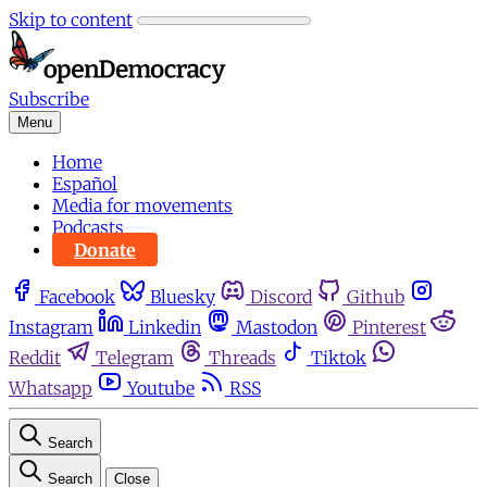
Skip to content
Subscribe
Menu
Home
Español
Media for movements
Podcasts
Donate
Facebook
Bluesky
Discord
Github
Instagram
Linkedin
Mastodon
Pinterest
Reddit
Telegram
Threads
Tiktok
Whatsapp
Youtube
RSS
Search
Search
Close