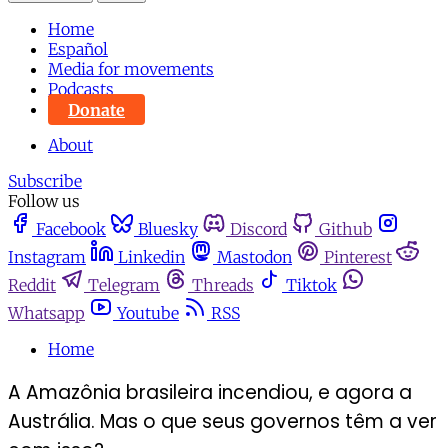
Home
Español
Media for movements
Podcasts
Donate
About
Subscribe
Follow us
Facebook
Bluesky
Discord
Github
Instagram
Linkedin
Mastodon
Pinterest
Reddit
Telegram
Threads
Tiktok
Whatsapp
Youtube
RSS
Home
A Amazônia brasileira incendiou, e agora a
Austrália. Mas o que seus governos têm a ver