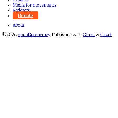
Media for movements
Podcasts
Donate
About
©2026
openDemocracy
.
Published with
Ghost
&
Gazet
.