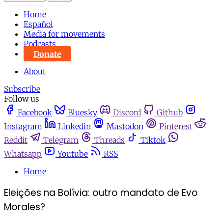
Home
Español
Media for movements
Podcasts
Donate
About
Subscribe
Follow us
Facebook
Bluesky
Discord
Github
Instagram
Linkedin
Mastodon
Pinterest
Reddit
Telegram
Threads
Tiktok
Whatsapp
Youtube
RSS
Home
Eleições na Bolívia: outro mandato de Evo
Morales?