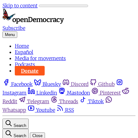
Skip to content
Subscribe
Menu
Home
Español
Media for movements
Podcasts
Donate
Facebook
Bluesky
Discord
Github
Instagram
Linkedin
Mastodon
Pinterest
Reddit
Telegram
Threads
Tiktok
Whatsapp
Youtube
RSS
Search
Search
Close