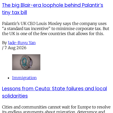
The big Blair-era loophole behind Palantir’s
tiny tax bill
Palantir’s UK CEO Louis Mosley says the company uses
“a standard tax incentive” to minimise corporate tax. But
the UK is one of the few countries that allows for this.
By
Jade-Ruyu Yan
/
7 Aug 2026
Immigration
Lessons from Ceuta: State failures and local
solidarities
Cities and communities cannot wait for Europe to resolve
its endless arguments about migration, deterrence and