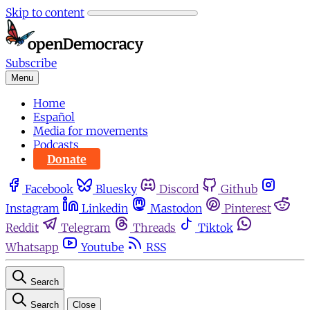
Skip to content
Subscribe
Menu
Home
Español
Media for movements
Podcasts
Donate
Facebook
Bluesky
Discord
Github
Instagram
Linkedin
Mastodon
Pinterest
Reddit
Telegram
Threads
Tiktok
Whatsapp
Youtube
RSS
Search
Search
Close