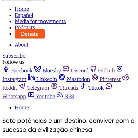
Home
Español
Media for movements
Podcasts
Donate
About
Subscribe
Follow us
Facebook
Bluesky
Discord
Github
Instagram
Linkedin
Mastodon
Pinterest
Reddit
Telegram
Threads
Tiktok
Whatsapp
Youtube
RSS
Home
Sete potências e um destino: conviver com o
sucesso da civilização chinesa