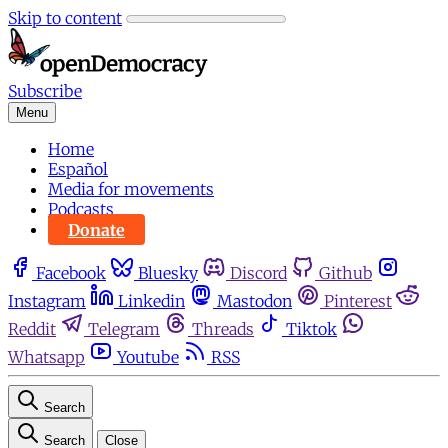
Skip to content
Subscribe
Menu
Home
Español
Media for movements
Podcasts
Donate
Facebook
Bluesky
Discord
Github
Instagram
Linkedin
Mastodon
Pinterest
Reddit
Telegram
Threads
Tiktok
Whatsapp
Youtube
RSS
Search
Search
Close