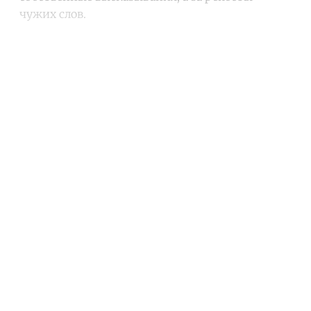
чужих слов.
Continue reading with a free
account
Subscribe for free
Already have an account?
Sign in