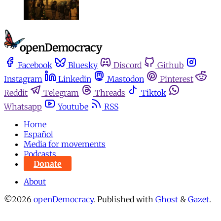
Facebook
Bluesky
Discord
Github
Instagram
Linkedin
Mastodon
Pinterest
Reddit
Telegram
Threads
Tiktok
Whatsapp
Youtube
RSS
Home
Español
Media for movements
Podcasts
Donate
About
©2026
openDemocracy
.
Published with
Ghost
&
Gazet
.