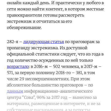
онлайн каждый день. И практически у любого в
сети можно найти контент, в котором местные
правоохранители готовы рассмотреть
экстремизм и отчитаться за его
обезвреживание.
282-я –
лидирующая статья
по приговорам за
пропаганду экстремизма. Из доступной
официальной статистики следует, что из года в
год количество осужденных по ней только
возрастало
: в 2016-м – 502 человека, в 2017-м –
571, за первую половину 2018-го – 381, в том
числе 29 несовершеннолетних. При этом
абсолютное большинство приговоров – по
данным
информационно-аналитического
центра "Сова", 96% за 2017 год – вынесено за
материалы, размещенные в интернете, и не за
собственные высказывания, а за репосты