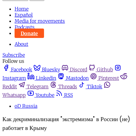
Home
Español
Media for movements
Podcasts
Donate
About
Subscribe
Follow us
Facebook
Bluesky
Discord
Github
Instagram
Linkedin
Mastodon
Pinterest
Reddit
Telegram
Threads
Tiktok
Whatsapp
Youtube
RSS
oD Russia
Как декриминализация "экстремизма" в России (не)
работает в Крыму