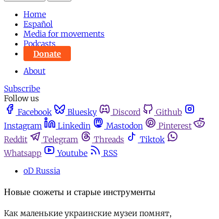
Home
Español
Media for movements
Podcasts
Donate
About
Subscribe
Follow us
Facebook
Bluesky
Discord
Github
Instagram
Linkedin
Mastodon
Pinterest
Reddit
Telegram
Threads
Tiktok
Whatsapp
Youtube
RSS
oD Russia
Новые сюжеты и старые инструменты
Как маленькие украинские музеи помнят,