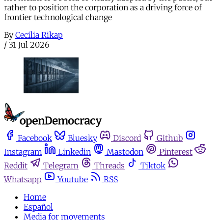
rather to position the corporation as a driving force of
frontier technological change
By
Cecilia Rikap
/
31 Jul 2026
Facebook
Bluesky
Discord
Github
Instagram
Linkedin
Mastodon
Pinterest
Reddit
Telegram
Threads
Tiktok
Whatsapp
Youtube
RSS
Home
Español
Media for movements