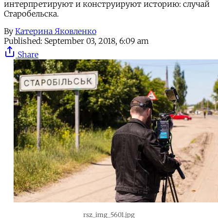
интерпретируют и конструируют историю: случай
Старобельска.
By
Катерина Яковленко
Published:
September 03, 2018, 6:09 am
Share
rsz_img_5601.jpg