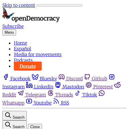
Skip to content
Subscribe
Menu
Home
Español
Media for movements
Podcasts
Donate
Facebook
Bluesky
Discord
Github
Instagram
Linkedin
Mastodon
Pinterest
Reddit
Telegram
Threads
Tiktok
Whatsapp
Youtube
RSS
Search
Search
Close