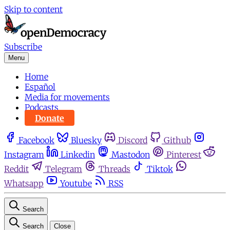
Skip to content
Subscribe
Menu
Home
Español
Media for movements
Podcasts
Donate
Facebook
Bluesky
Discord
Github
Instagram
Linkedin
Mastodon
Pinterest
Reddit
Telegram
Threads
Tiktok
Whatsapp
Youtube
RSS
Search
Search
Close