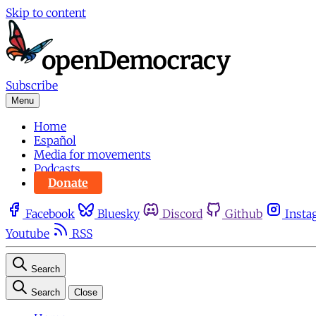
Skip to content
Subscribe
Menu
Home
Español
Media for movements
Podcasts
Donate
Facebook
Bluesky
Discord
Github
Insta
Youtube
RSS
Search
Search
Close