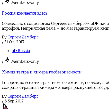
/
Members-only
Россия кончается здесь
Совместно с социологом Сергеем Дамбергом oDR начи
атрофия. Неприятная тема – но мы гарантируем хэпп
By
Сергей Дамберг
/
31 Oct 2017
oD Russia
/
Members-only
Химия театра и химера госбезопасности
Говорят, во всех театрах что-то химичат, поэтому л
сожрать страшная химера - химера распухшего госуда
By
Сергей Дамберг
/
6 Sep 2017