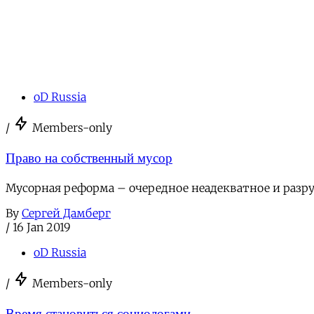
oD Russia
/
Members-only
Право на собственный мусор
Мусорная реформа – очередное неадекватное и разр
By
Сергей Дамберг
/
16 Jan 2019
oD Russia
/
Members-only
Время становиться социологами