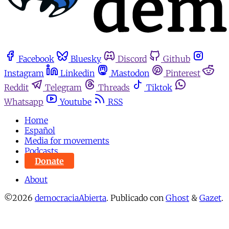
Facebook
Bluesky
Discord
Github
Instagram
Linkedin
Mastodon
Pinterest
Reddit
Telegram
Threads
Tiktok
Whatsapp
Youtube
RSS
Home
Español
Media for movements
Podcasts
Donate
About
©2026
democraciaAbierta
.
Publicado con
Ghost
&
Gazet
.