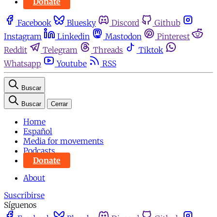
Donate
Facebook
Bluesky
Discord
Github
Instagram
Linkedin
Mastodon
Pinterest
Reddit
Telegram
Threads
Tiktok
Whatsapp
Youtube
RSS
Buscar
Buscar
Cerrar
Home
Español
Media for movements
Podcasts
Donate
About
Suscribirse
Síguenos