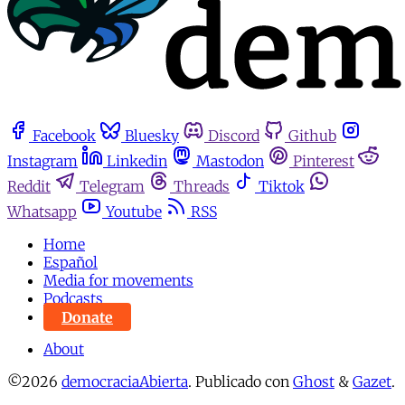
Facebook
Bluesky
Discord
Github
Instagram
Linkedin
Mastodon
Pinterest
Reddit
Telegram
Threads
Tiktok
Whatsapp
Youtube
RSS
Home
Español
Media for movements
Podcasts
Donate
About
©2026
democraciaAbierta
.
Publicado con
Ghost
&
Gazet
.