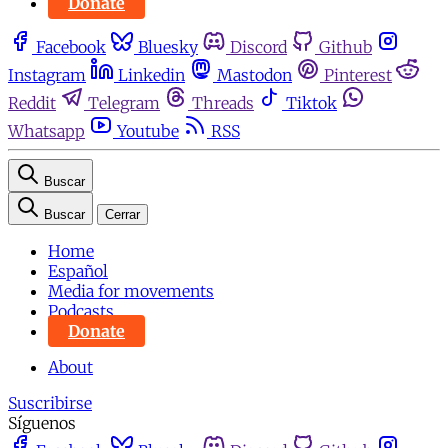
Donate
Facebook
Bluesky
Discord
Github
Instagram
Linkedin
Mastodon
Pinterest
Reddit
Telegram
Threads
Tiktok
Whatsapp
Youtube
RSS
Buscar
Buscar
Cerrar
Home
Español
Media for movements
Podcasts
Donate
About
Suscribirse
Síguenos