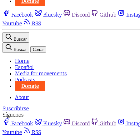
Donate
Facebook
Bluesky
Discord
Github
Insta
Youtube
RSS
Buscar
Buscar
Cerrar
Home
Español
Media for movements
Podcasts
Donate
About
Suscribirse
Síguenos
Facebook
Bluesky
Discord
Github
Insta
Youtube
RSS