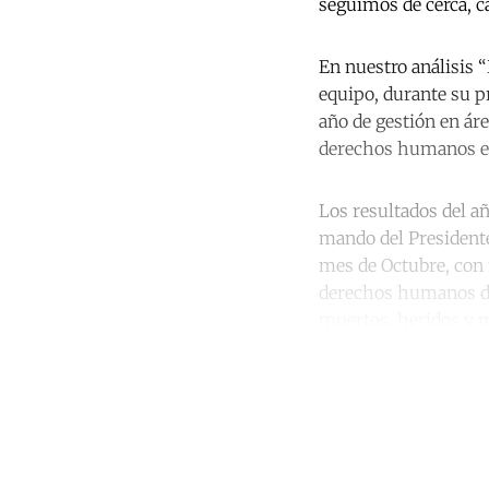
seguimos de cerca, 
En nuestro análisis 
equipo, durante su p
año de gestión en ár
derechos humanos en
Los resultados del añ
mando del Presidente
mes de Octubre, con m
derechos humanos de 
muertos, heridos y m
Co