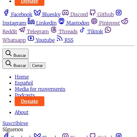
Donate
Facebook
Bluesky
Discord
Github
Instagram
Linkedin
Mastodon
Pinterest
Reddit
Telegram
Threads
Tiktok
Whatsapp
Youtube
RSS
Buscar
Buscar
Cerrar
Home
Español
Media for movements
Podcasts
Donate
About
Suscribirse
Síguenos