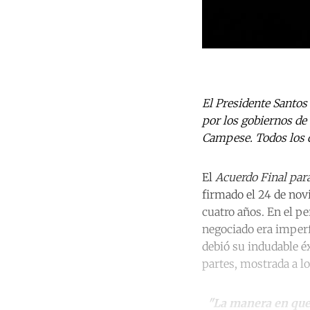
El Presidente Santos
por los gobiernos de
Campese. Todos los 
El
Acuerdo Final para
firmado el 24 de nov
cuatro años. En el p
negociado era imperfe
debió su indudable éx
partes, mostrada a l
"La manera en que s