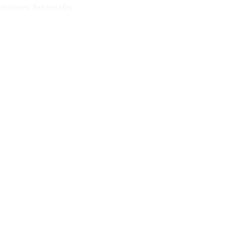
iciones Integrales
unt