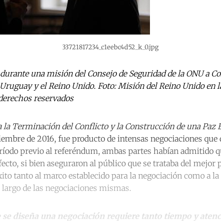
33721817234_c1eebc4d52_k_0.jpg
 durante una misión del Consejo de Seguridad de la ONU a Co
 Uruguay y el Reino Unido. Foto: Misión del Reino Unido en 
derechos reservados
 la Terminación del Conflicto y la Construcción de una Paz 
iembre de 2016, fue producto de intensas negociaciones que
eríodo previo al referéndum, ambas partes habían admitido q
cto, si bien aseguraron al público que se trataba del mejor p
ito tanto al marco establecido para la negociación como a la 
o largo de las negociaciones mismas.
e diseña una negociación requiere tanto tiempo y atenc