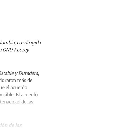
lombia, co-dirigida
la ONU / Lorey
Estable y Duradera
,
 duraron más de
ue el acuerdo
osible. El acuerdo
tenacidad de las
ión de las