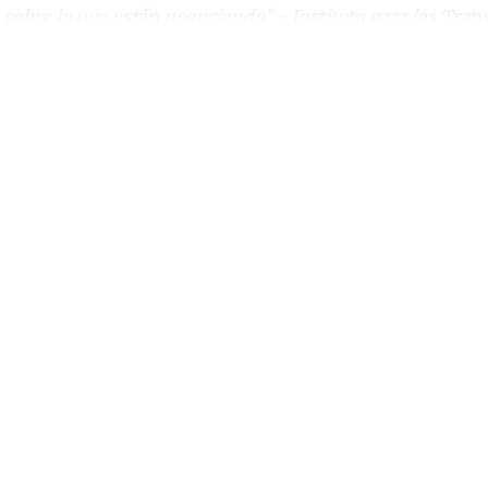
sobre lo que están negociando" - Instituto para las Trans
ntinue reading with a free acco
Subscribe for free
Already have an account?
Sign in