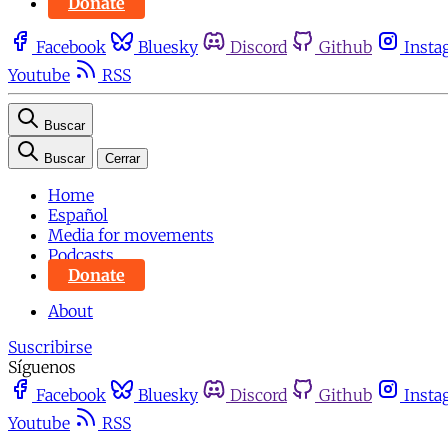
Donate
Facebook
Bluesky
Discord
Github
Insta
Youtube
RSS
Buscar
Buscar
Cerrar
Home
Español
Media for movements
Podcasts
Donate
About
Suscribirse
Síguenos
Facebook
Bluesky
Discord
Github
Insta
Youtube
RSS