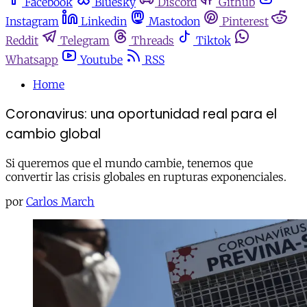
Facebook
Bluesky
Discord
Github
Instagram
Linkedin
Mastodon
Pinterest
Reddit
Telegram
Threads
Tiktok
Whatsapp
Youtube
RSS
Home
Coronavirus: una oportunidad real para el
cambio global
Si queremos que el mundo cambie, tenemos que
convertir las crisis globales en rupturas exponenciales.
por
Carlos March