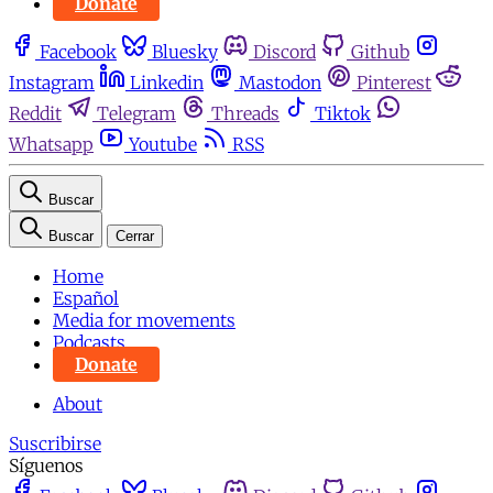
Donate
Facebook
Bluesky
Discord
Github
Instagram
Linkedin
Mastodon
Pinterest
Reddit
Telegram
Threads
Tiktok
Whatsapp
Youtube
RSS
Buscar
Buscar
Cerrar
Home
Español
Media for movements
Podcasts
Donate
About
Suscribirse
Síguenos