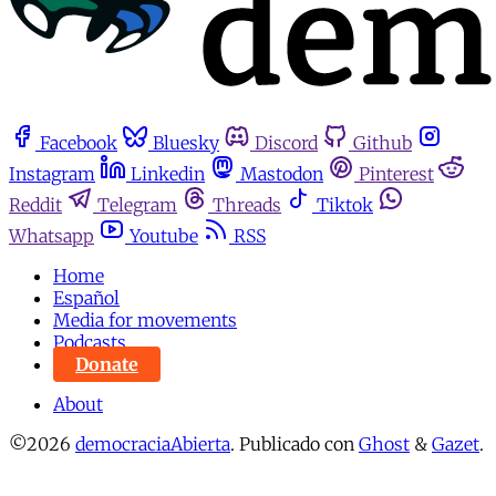
Facebook
Bluesky
Discord
Github
Instagram
Linkedin
Mastodon
Pinterest
Reddit
Telegram
Threads
Tiktok
Whatsapp
Youtube
RSS
Home
Español
Media for movements
Podcasts
Donate
About
©2026
democraciaAbierta
.
Publicado con
Ghost
&
Gazet
.