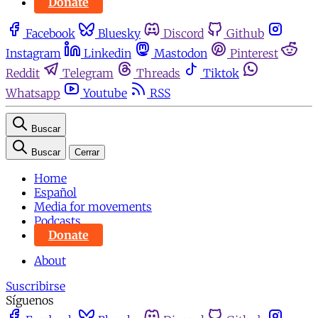
Donate
Facebook
Bluesky
Discord
Github
Instagram
Linkedin
Mastodon
Pinterest
Reddit
Telegram
Threads
Tiktok
Whatsapp
Youtube
RSS
Buscar
Buscar
Cerrar
Home
Español
Media for movements
Podcasts
Donate
About
Suscribirse
Síguenos