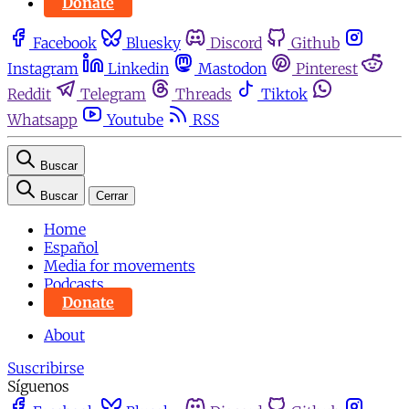
Donate
Facebook
Bluesky
Discord
Github
Instagram
Linkedin
Mastodon
Pinterest
Reddit
Telegram
Threads
Tiktok
Whatsapp
Youtube
RSS
Buscar
Buscar
Cerrar
Home
Español
Media for movements
Podcasts
Donate
About
Suscribirse
Síguenos