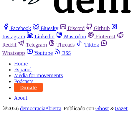
Facebook
Bluesky
Discord
Github
Instagram
Linkedin
Mastodon
Pinterest
Reddit
Telegram
Threads
Tiktok
Whatsapp
Youtube
RSS
Home
Español
Media for movements
Podcasts
Donate
About
©2026
democraciaAbierta
.
Publicado con
Ghost
&
Gazet
.