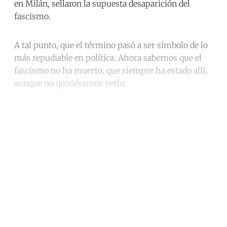
en Milán, sellaron la supuesta desaparición del
fascismo.
A tal punto, que el término pasó a ser símbolo de lo
más repudiable en política. Ahora sabemos que el
fascismo no ha muerto, que siempre ha estado allí,
aunque no quisiéramos verlo.
Continue reading with a free
account
Subscribe for free
Already have an account?
Sign in