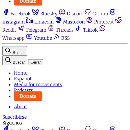
Donate
Facebook
Bluesky
Discord
Github
Instagram
Linkedin
Mastodon
Pinterest
Reddit
Telegram
Threads
Tiktok
Whatsapp
Youtube
RSS
Buscar
Buscar
Cerrar
Home
Español
Media for movements
Podcasts
Donate
About
Suscribirse
Síguenos