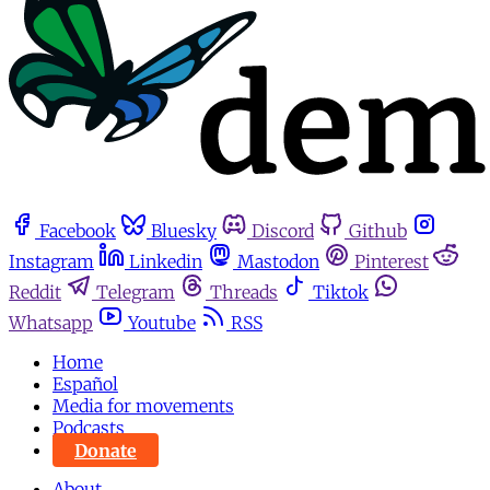
Facebook
Bluesky
Discord
Github
Instagram
Linkedin
Mastodon
Pinterest
Reddit
Telegram
Threads
Tiktok
Whatsapp
Youtube
RSS
Home
Español
Media for movements
Podcasts
Donate
About