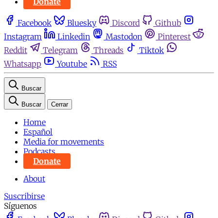
Donate
Facebook
Bluesky
Discord
Github
Instagram
Linkedin
Mastodon
Pinterest
Reddit
Telegram
Threads
Tiktok
Whatsapp
Youtube
RSS
Buscar
Buscar
Cerrar
Home
Español
Media for movements
Podcasts
Donate
About
Suscribirse
Síguenos