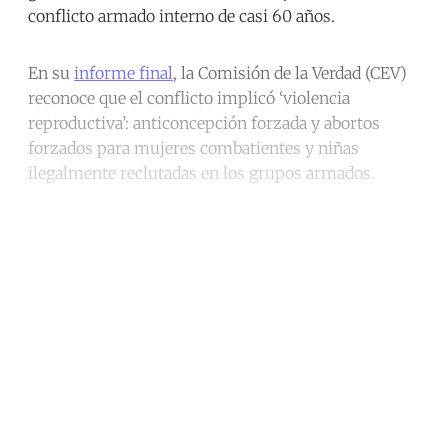
conflicto armado interno de casi 60 años.
En su
informe final
, la Comisión de la Verdad (CEV)
reconoce que el conflicto implicó ‘violencia
reproductiva’: anticoncepción forzada y abortos
forzados para mujeres combatientes y niñas
ilegalmente reclutadas en los grupos armados.
Continue reading with a free
account
Subscribe for free
Already have an account?
Sign in