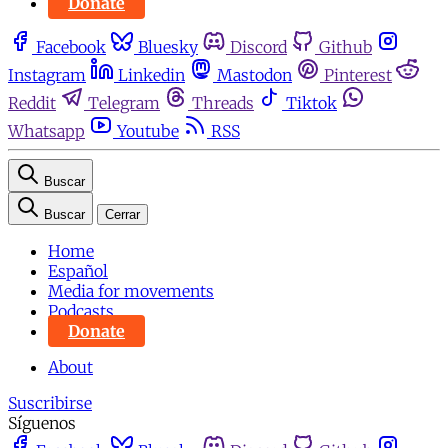
Donate
Facebook
Bluesky
Discord
Github
Instagram
Linkedin
Mastodon
Pinterest
Reddit
Telegram
Threads
Tiktok
Whatsapp
Youtube
RSS
Buscar
Buscar
Cerrar
Home
Español
Media for movements
Podcasts
Donate
About
Suscribirse
Síguenos