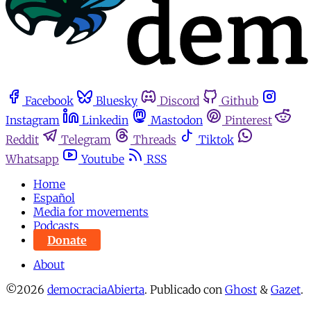
Facebook
Bluesky
Discord
Github
Instagram
Linkedin
Mastodon
Pinterest
Reddit
Telegram
Threads
Tiktok
Whatsapp
Youtube
RSS
Home
Español
Media for movements
Podcasts
Donate
About
©2026
democraciaAbierta
.
Publicado con
Ghost
&
Gazet
.