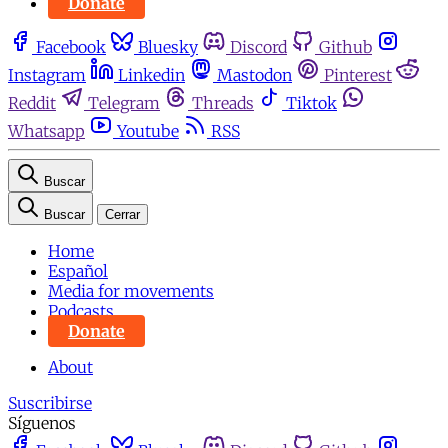
Donate
Facebook
Bluesky
Discord
Github
Instagram
Linkedin
Mastodon
Pinterest
Reddit
Telegram
Threads
Tiktok
Whatsapp
Youtube
RSS
Buscar
Buscar
Cerrar
Home
Español
Media for movements
Podcasts
Donate
About
Suscribirse
Síguenos