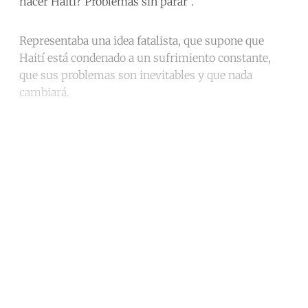
hacer Haití? Problemas sin parar".
Representaba una idea fatalista, que supone que
Haití está condenado a un sufrimiento constante,
que sus problemas son inevitables y que nada
cambiará.
Continue reading with a free
account
Subscribe for free
Already have an account?
Sign in