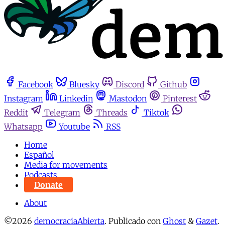
Facebook
Bluesky
Discord
Github
Instagram
Linkedin
Mastodon
Pinterest
Reddit
Telegram
Threads
Tiktok
Whatsapp
Youtube
RSS
Home
Español
Media for movements
Podcasts
Donate
About
©2026
democraciaAbierta
.
Publicado con
Ghost
&
Gazet
.