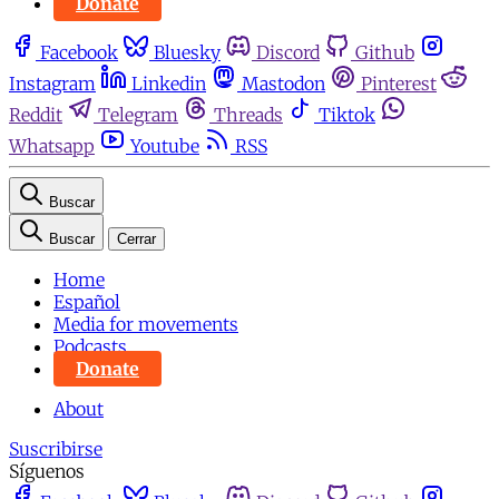
Donate
Facebook
Bluesky
Discord
Github
Instagram
Linkedin
Mastodon
Pinterest
Reddit
Telegram
Threads
Tiktok
Whatsapp
Youtube
RSS
Buscar
Buscar
Cerrar
Home
Español
Media for movements
Podcasts
Donate
About
Suscribirse
Síguenos