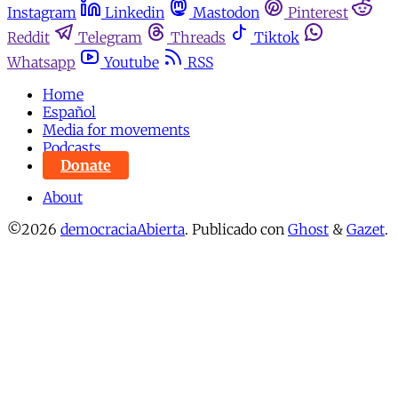
Instagram
Linkedin
Mastodon
Pinterest
Reddit
Telegram
Threads
Tiktok
Whatsapp
Youtube
RSS
Home
Español
Media for movements
Podcasts
Donate
About
©2026
democraciaAbierta
.
Publicado con
Ghost
&
Gazet
.