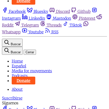
Donate
Facebook
Bluesky
Discord
Github
Instagram
Linkedin
Mastodon
Pinterest
Reddit
Telegram
Threads
Tiktok
Whatsapp
Youtube
RSS
Buscar
Buscar
Cerrar
Home
Español
Media for movements
Podcasts
Donate
About
Suscribirse
Síguenos