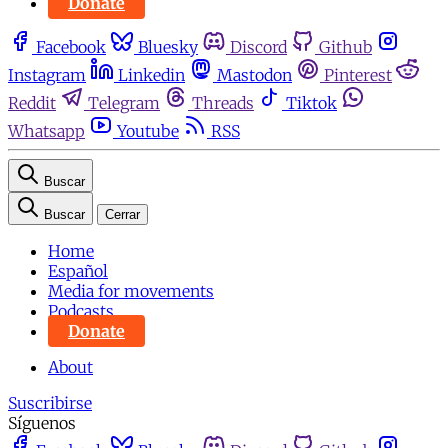
Donate
Facebook
Bluesky
Discord
Github
Instagram
Linkedin
Mastodon
Pinterest
Reddit
Telegram
Threads
Tiktok
Whatsapp
Youtube
RSS
Buscar
Buscar
Cerrar
Home
Español
Media for movements
Podcasts
Donate
About
Suscribirse
Síguenos