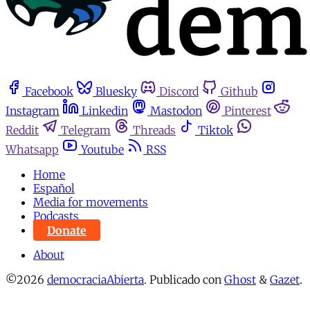
Facebook
Bluesky
Discord
Github
Instagram
Linkedin
Mastodon
Pinterest
Reddit
Telegram
Threads
Tiktok
Whatsapp
Youtube
RSS
Home
Español
Media for movements
Podcasts
Donate
About
©2026
democraciaAbierta
.
Publicado con
Ghost
&
Gazet
.